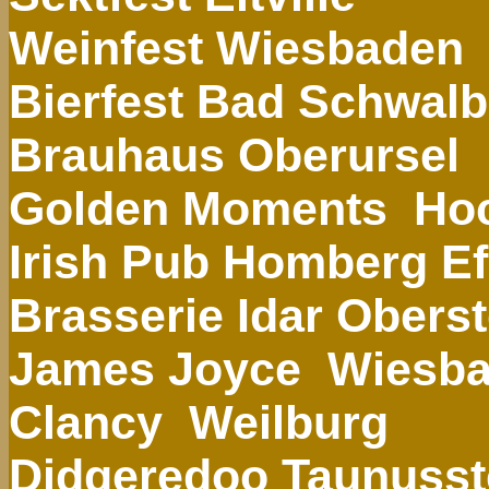
Weinfest Wiesbaden
Bierfest Bad Schwal
Brauhaus Oberursel
Golden Moments Ho
Irish
Pub Homberg
E
Brasserie
Idar
Oberst
James Joyce Wiesb
Clancy
Weilburg
Didgeredoo
Taunusst