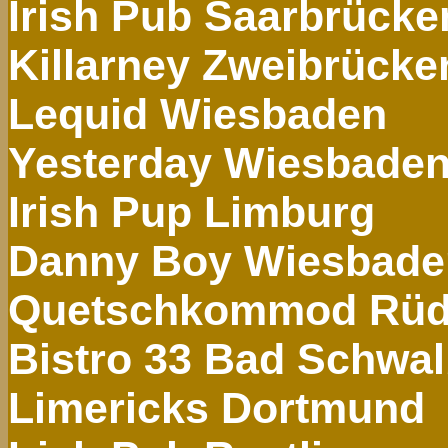
Irish
Pub Saarbrücke
Killarney
Zweibrücke
Lequid
Wiesbaden
Yesterday
Wiesbade
Irish
Pup
Limburg
Danny Boy Wiesbade
Quetschkommod
Rüd
Bistro 33 Bad Schwa
Limericks Dortmund