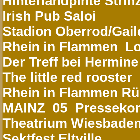
Hinterlandpinte
Strin
Irish
Pub
Saloi
Stadion
Oberrod
/Gail
Rhein in Flammen
Lo
Der Treff bei Hermine
The
little
red
rooster
Rhein in Flammen Rü
MAINZ
05
Pressekon
Theatrium
Wiesbade
Sektfest
Eltville