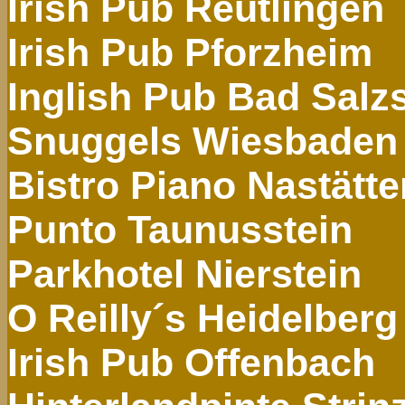
Irish
Pub Reutlingen
Irish
Pub Pforzheim
Inglish
Pub Bad
Salzs
Snuggels
Wiesbaden
Bistro Piano
Nastätte
Punto
Taunusstein
Parkhotel
Nierstein
O
Reilly´s
Heidelberg
Irish
Pub Offenbach